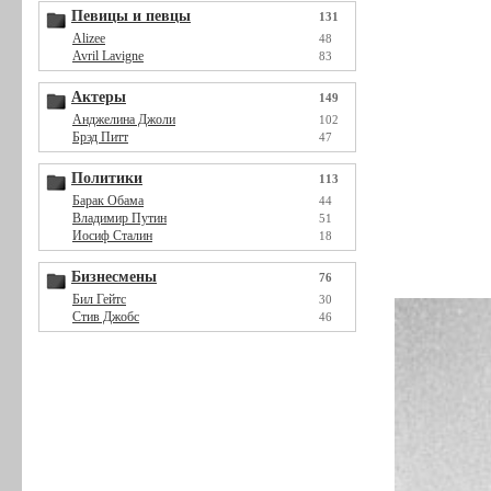
Певицы и певцы
131
Alizee
48
Avril Lavigne
83
Актеры
149
Анджелина Джоли
102
Брэд Питт
47
Политики
113
Барак Обама
44
Владимир Путин
51
Иосиф Сталин
18
Бизнесмены
76
Бил Гейтс
30
Стив Джобс
46