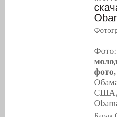
скач
Oba
Фотогр
Фото
моло
фото,
Обама
США, 
Obam
Барак 