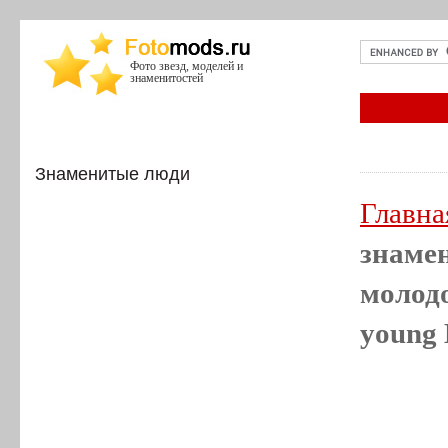
Фото звезд, моделей и
знаменитостей
Знаменитые люди
Главна
знамен
молод
young