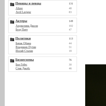
Певицы и певцы
131
Alizee
48
Avril Lavigne
83
Актеры
149
Анджелина Джоли
102
Брэд Питт
47
Политики
113
Барак Обама
44
Владимир Путин
51
Иосиф Сталин
18
Бизнесмены
76
Бил Гейтс
30
Стив Джобс
46