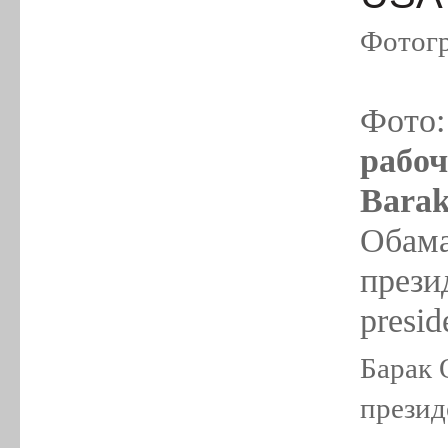
Фотогр
Фото
рабоч
Barak
Обама
прези
presi
Барак 
презид