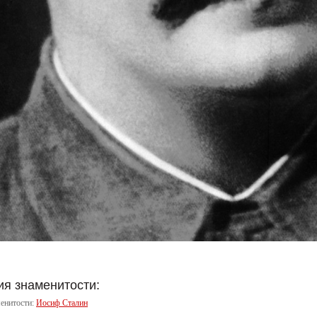
я знаменитости:
енитости:
Иосиф Сталин