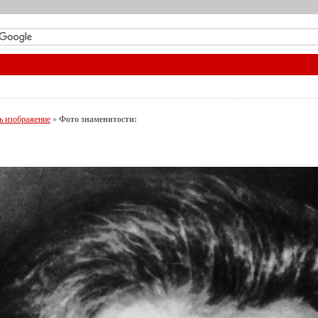
ь изображение
»
Фото знаменитости: