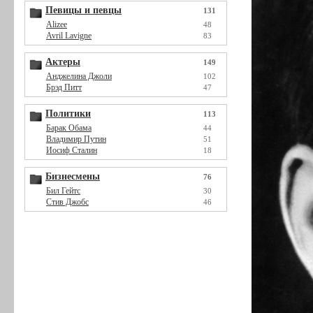
Певицы и певцы
131
Alizee
48
Avril Lavigne
83
Актеры
149
Анджелина Джоли
102
Брэд Питт
47
Политики
113
Барак Обама
44
Владимир Путин
51
Иосиф Сталин
18
Бизнесмены
76
Бил Гейтс
30
Стив Джобс
46