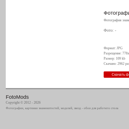
Фотографи
Фотография знам
Фото:
-
Формат: JPG
Разрещение: 778
Размер: 109 kb
Скачано: 2962 ра
FotoMods
Copyright © 2012 - 2026
Фотографии, картинки знаменитостей, моделей, звезд - обои для рабочего стола