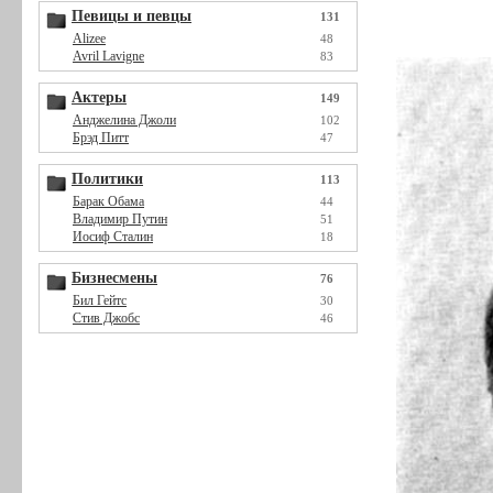
Певицы и певцы
131
Alizee
48
Avril Lavigne
83
Актеры
149
Анджелина Джоли
102
Брэд Питт
47
Политики
113
Барак Обама
44
Владимир Путин
51
Иосиф Сталин
18
Бизнесмены
76
Бил Гейтс
30
Стив Джобс
46