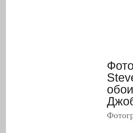
Фото
Stev
обои
Джоб
Фотогр