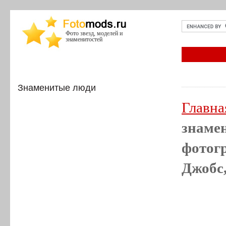
Фото звезд, моделей и
знаменитостей
Знаменитые люди
Главна
знамен
фотогр
Джобс,