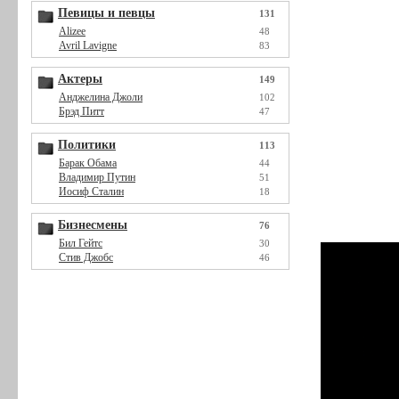
Певицы и певцы
131
Alizee
48
Avril Lavigne
83
Актеры
149
Анджелина Джоли
102
Брэд Питт
47
Политики
113
Барак Обама
44
Владимир Путин
51
Иосиф Сталин
18
Бизнесмены
76
Бил Гейтс
30
Стив Джобс
46