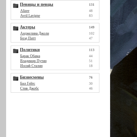
Певицы и певцы
131
Alizee
48
Avril Lavigne
83
Актеры
149
Анджелина Джоли
102
Брэд Питт
47
Политики
113
Барак Обама
44
Владимир Путин
51
Иосиф Сталин
18
Бизнесмены
76
Бил Гейтс
30
Стив Джобс
46