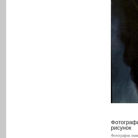
Фотографи
рисунок
Фотография знам