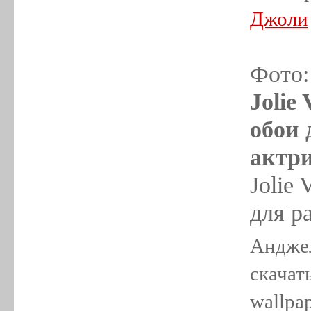
Джоли
Фото
Jolie
обои 
актр
Jolie 
для ра
Анджел
скачат
wallpap