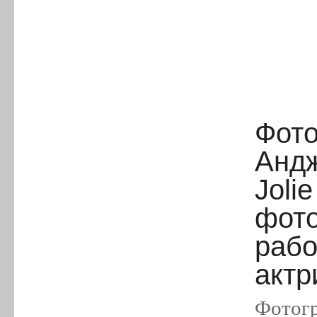
Фото
Андж
Jolie
фото
рабо
актр
Фотогр