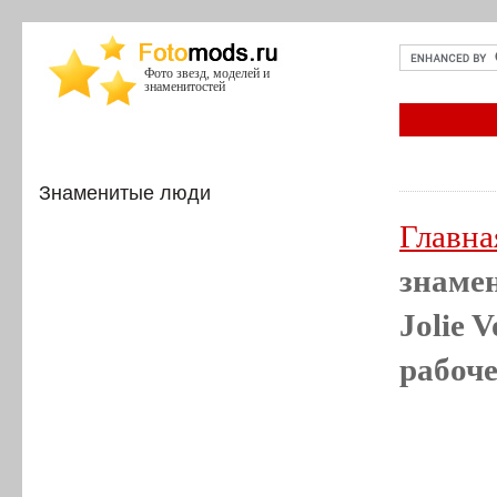
Фото звезд, моделей и
знаменитостей
Знаменитые люди
Главна
знаме
Jolie 
рабоче