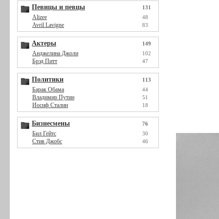
Певицы и певцы
131
Alizee
48
Avril Lavigne
83
Актеры
149
Анджелина Джоли
102
Брэд Питт
47
Политики
113
Барак Обама
44
Владимир Путин
51
Иосиф Сталин
18
Бизнесмены
76
Бил Гейтс
30
Стив Джобс
46