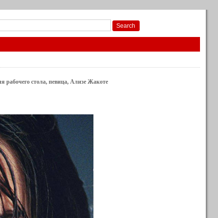
для рабочего стола, певица, Ализе Жакоте