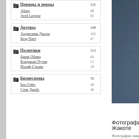
Певицы и певцы
131
Alizee
48
Avril Lavigne
83
Актеры
149
Анджелина Джоли
102
Брэд Питт
47
Политики
113
Барак Обама
44
Владимир Путин
51
Иосиф Сталин
18
Бизнесмены
76
Бил Гейтс
30
Стив Джобс
46
Фотография
Жакоте
Фотография знам