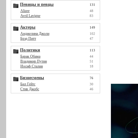
Певицы и певцы
131
Alizee
48
Avril Lavigne
83
Актеры
149
Анджелина Джоли
102
Брэд Питт
47
Политики
113
Барак Обама
44
Владимир Путин
51
Иосиф Сталин
18
Бизнесмены
76
Бил Гейтс
30
Стив Джобс
46