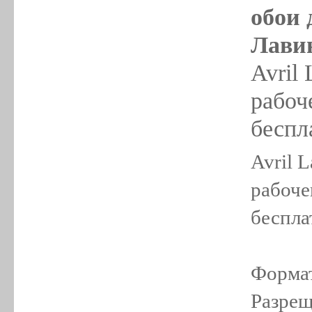
обои 
Лавин
Avril 
рабоч
беспл
Avril L
рабоче
беспла
Формат
Разрещ