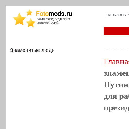
Фото звезд, моделей и
знаменитостей
Знаменитые люди
Главна
знаме
Путин,
для ра
презид