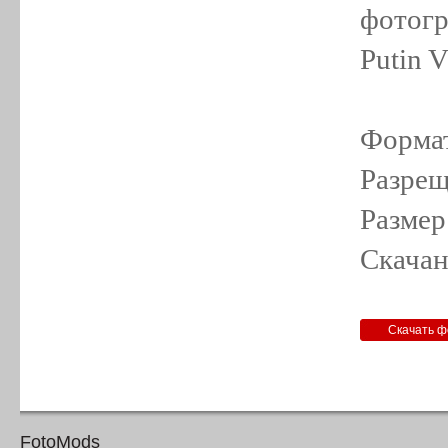
фотогр
Putin 
Формат
Разрещ
Размер
Скачан
FotoMods