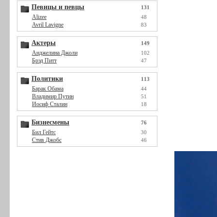
Певицы и певцы
131
Alizee
48
Avril Lavigne
83
Актеры
149
Анджелина Джоли
102
Брэд Питт
47
Политики
113
Барак Обама
44
Владимир Путин
51
Иосиф Сталин
18
Бизнесмены
76
Бил Гейтс
30
Стив Джобс
46