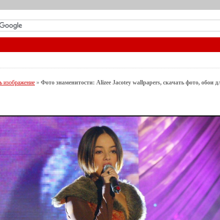
ь изображение
»
Фото знаменитости: Alizee Jacotey wallpapers, скачать фото, обои 