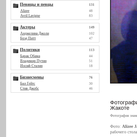
Певицы и певцы
131
Alizee
48
Avril Lavigne
83
Актеры
149
Анджелина Джоли
102
Брэд Питт
47
Политики
113
Барак Обама
44
Владимир Путин
51
Иосиф Сталин
18
Бизнесмены
76
Бил Гейтс
30
Стив Джобс
46
Фотография
Жакоте
Фотография знам
Фото:
Alizee 
рабочего стол