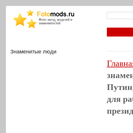
Фото звезд, моделей и
знаменитостей
Знаменитые люди
Главна
знаме
Путин,
для ра
презид