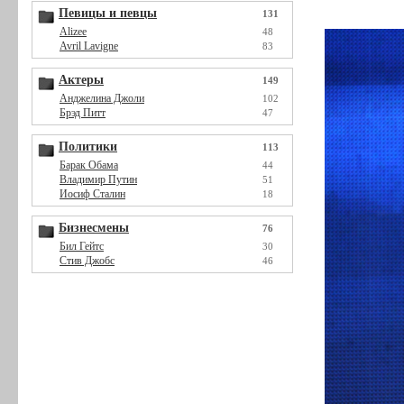
Певицы и певцы
131
Alizee
48
Avril Lavigne
83
Актеры
149
Анджелина Джоли
102
Брэд Питт
47
Политики
113
Барак Обама
44
Владимир Путин
51
Иосиф Сталин
18
Бизнесмены
76
Бил Гейтс
30
Стив Джобс
46