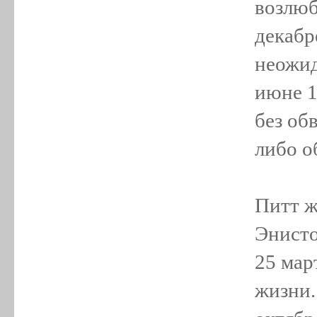
возлюб
декабр
неожид
июне 1
без об
либо о
Питт ж
Энисто
25 мар
жизни.