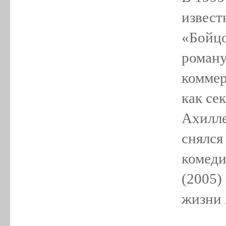
извест
«Бойцо
роману
коммер
как се
Ахилле
снялся
комеди
(2005)
жизни