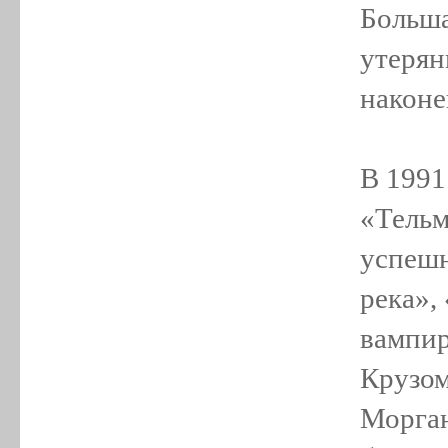
Больша
утерян
наконе
В 1991
«Тельм
успешн
река»,
вампир
Крузом
Морган