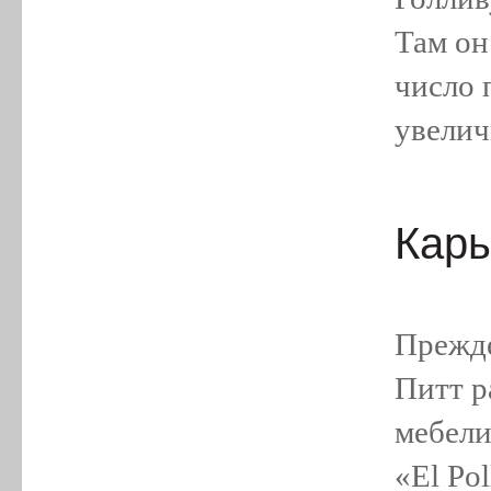
Там он
число 
увелич
Карь
Прежде
Питт р
мебели
«El Po