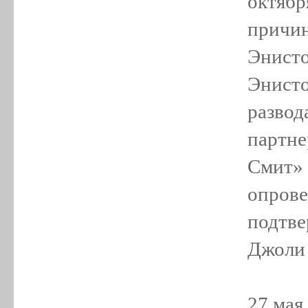
октябр
причин
Энисто
Энисто
развод
партне
Смит» 
опрове
подтве
Джоли 
27 мая