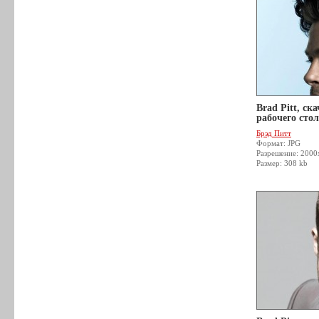
Brad Pitt, ск
рабочего стол
Брэд Питт
Формат: JPG
Разрешение: 200
Размер: 308 kb