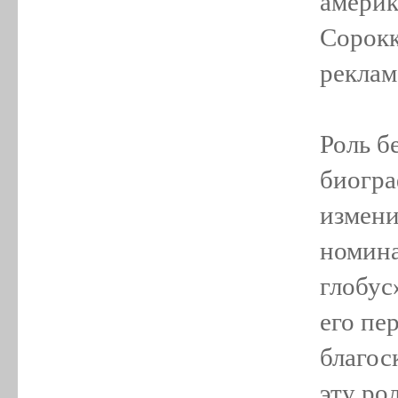
америк
Сорокк
реклам
Роль б
биогра
измени
номина
глобус
его пе
благос
эту ро