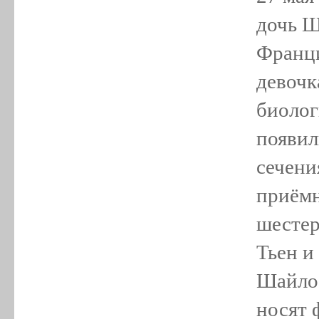
дочь Ш
Франци
девочк
биолог
появил
сечени
приёмн
шестер
Тьен и
Шайло 
носят 