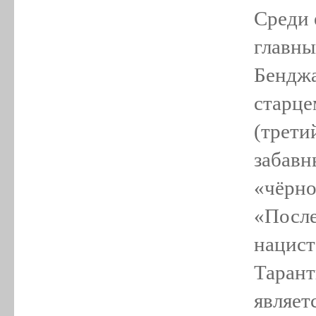
Среди 
главны
Бенджа
старце
(трети
забавн
«чёрно
«После
нацист
Тарант
являет