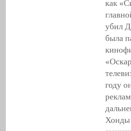
как «С
главно
убил Д
была п
кинофи
«Оскар
телеви
году о
реклам
дальне
Хонды 