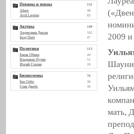
Лауреа
Певицы и певцы
131
(«Двен
Alizee
48
Avril Lavigne
83
номини
Актеры
149
Анджелина Джоли
102
2009 и
Брэд Питт
47
Политики
113
Уилья
Барак Обама
44
Владимир Путин
51
Шауни 
Иосиф Сталин
18
религи
Бизнесмены
76
Бил Гейтс
30
Уильям
Стив Джобс
46
компан
мать, 
препод