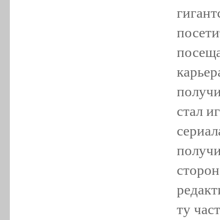
гигант
посети
посеща
карьер
получи
стал и
сериал
получи
сторон
редакт
ту час