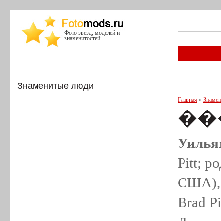
Фото звезд, моделей и
знаменитостей
Знаменитые люди
Главная
»
Знамен
���
Уилья
Pitt; 
США), 
Brad P