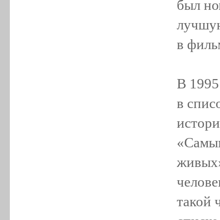
был но
лучшую
в филь
В 1995
в спис
истори
«Самы
живых»
челове
такой 