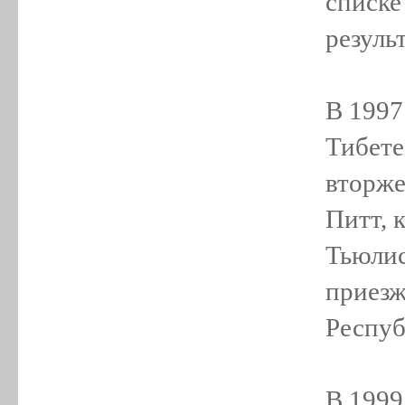
списке
резуль
В 1997
Тибете
вторже
Питт, 
Тьюлис
приезж
Респуб
В 1999