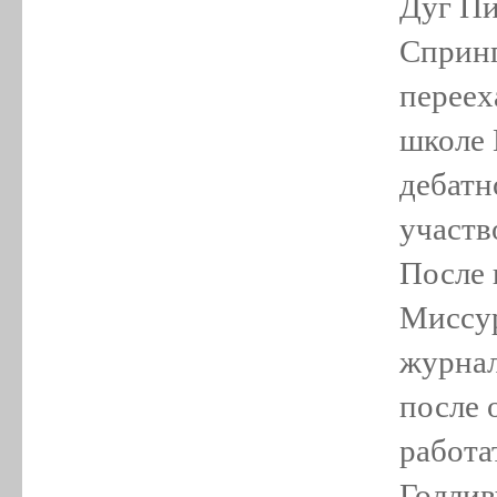
Дуг Пи
Спринг
переех
школе 
дебатн
участв
После 
Миссур
журнал
после 
работа
Голлив