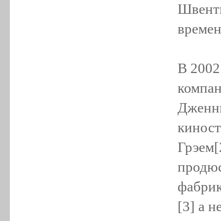
Швентк
времен
В 2002
компан
Дженни
киност
Грэем[
продюс
фабрик
[3] а 