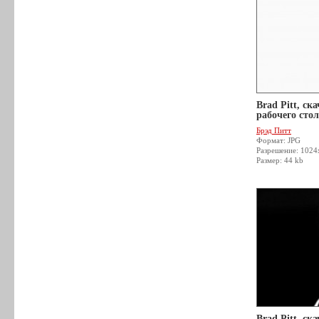
Brad Pitt, ск
рабочего стол
Брэд Питт
Формат: JPG
Разрешение: 1024
Размер: 44 kb
Brad Pitt, ск