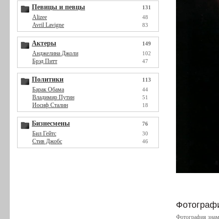
Певицы и певцы
131
Alizee
48
Avril Lavigne
83
Актеры
149
Анджелина Джоли
102
Брэд Питт
47
Политики
113
Барак Обама
44
Владимир Путин
51
Иосиф Сталин
18
Бизнесмены
76
Бил Гейтс
30
Стив Джобс
46
Фотография
Фотография знам