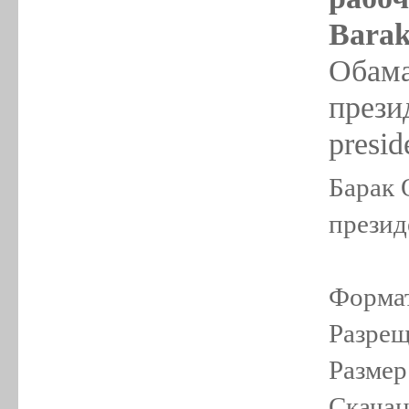
Barak
Обама
прези
presi
Барак 
презид
Формат
Разрещ
Размер
Скачан