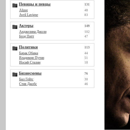
Певицы и певцы
131
Alizee
48
Avril Lavigne
83
Актеры
149
Анджелина Джоли
102
Брэд Питт
47
Политики
113
Барак Обама
44
Владимир Путин
51
Иосиф Сталин
18
Бизнесмены
76
Бил Гейтс
30
Стив Джобс
46