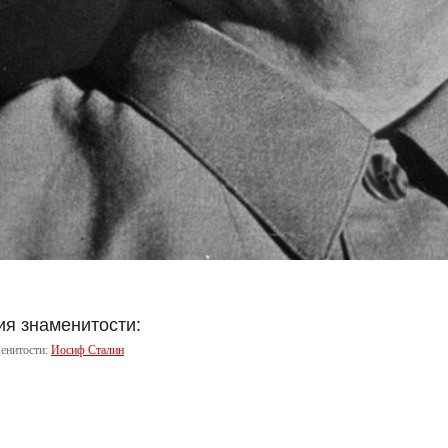
я знаменитости:
енитости:
Иосиф Сталин