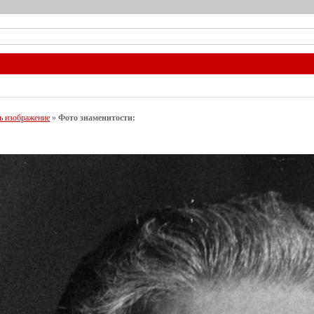
ь изображение
»
Фото знаменитости: