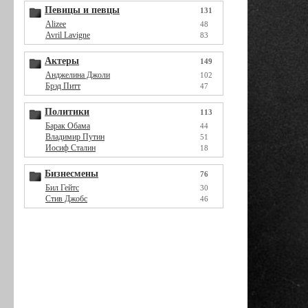
Певицы и певцы
131
Alizee
48
Avril Lavigne
83
Актеры
149
Анджелина Джоли
102
Брэд Питт
47
Политики
113
Барак Обама
44
Владимир Путин
51
Иосиф Сталин
18
Бизнесмены
76
Бил Гейтс
30
Стив Джобс
46