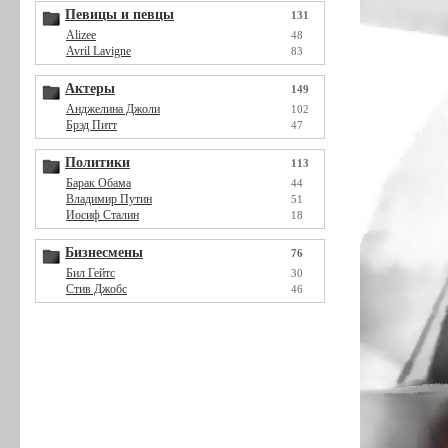
Певицы и певцы
131
Alizee
48
Avril Lavigne
83
Актеры
149
Анджелина Джоли
102
Брэд Питт
47
Политики
113
Барак Обама
44
Владимир Путин
51
Иосиф Сталин
18
Бизнесмены
76
Бил Гейтс
30
Стив Джобс
46