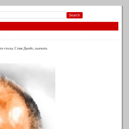
го стола, Стив Джобс, скачать