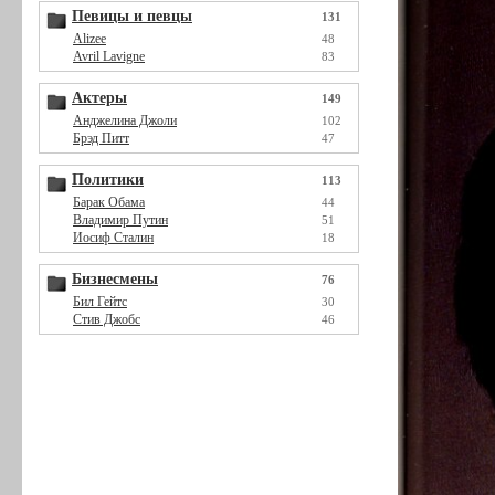
Певицы и певцы
131
Alizee
48
Avril Lavigne
83
Актеры
149
Анджелина Джоли
102
Брэд Питт
47
Политики
113
Барак Обама
44
Владимир Путин
51
Иосиф Сталин
18
Бизнесмены
76
Бил Гейтс
30
Стив Джобс
46