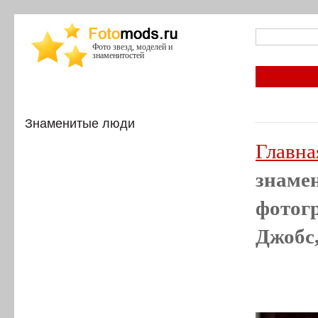
Фото звезд, моделей и
знаменитостей
Знаменитые люди
Главна
знамен
фотогр
Джобс,