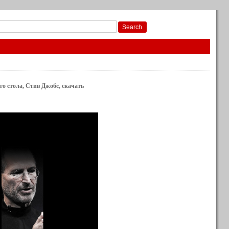
го стола, Стив Джобс, скачать