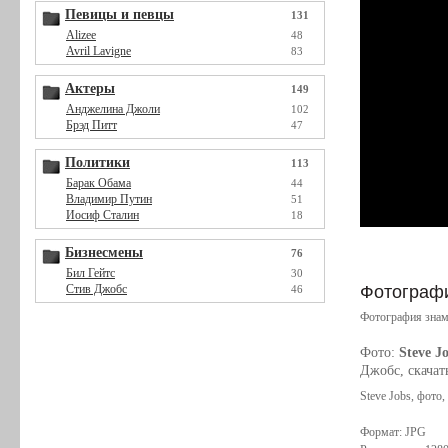
Певицы и певцы
131
Alizee
48
Avril Lavigne
83
Актеры
149
Анджелина Джоли
102
Брэд Питт
47
Политики
113
Барак Обама
44
Владимир Путин
51
Иосиф Сталин
18
Бизнесмены
76
Бил Гейтс
30
Стив Джобс
Фотографи
46
Фотография знам
Фото:
Steve J
Джобс, скачат
Steve Jobs, фото
Формат: JPG