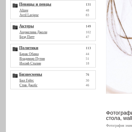
Певицы и певцы
131
Alizee
48
Avril Lavigne
83
Актеры
149
Анджелина Джоли
102
Брэд Питт
47
Политики
113
Барак Обама
44
Владимир Путин
51
Иосиф Сталин
18
Бизнесмены
76
Бил Гейтс
30
Стив Джобс
46
Фотографи
стола, wal
Фотография знам