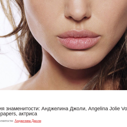
я знаменитости: Анджелина Джоли, Angelina Jolie Vo
lpapers, актриса
енитости:
Анджелина Джоли