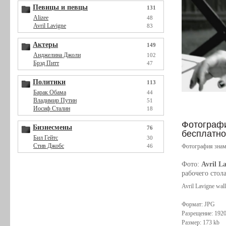
Певицы и певцы
131
Alizee
48
Avril Lavigne
83
Актеры
149
Анджелина Джоли
102
Брэд Питт
47
Политики
113
Барак Обама
44
Владимир Путин
51
Иосиф Сталин
18
Фотография
Бизнесмены
76
бесплатно
Бил Гейтс
30
Стив Джобс
Фотография знам
46
Фото:
Avril L
рабочего стол
Avril Lavigne wal
Формат: JPG
Разрещение: 192
Размер: 173 kb