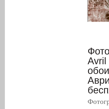
Фото
Avri
обои
Аври
бесп
Фотогр