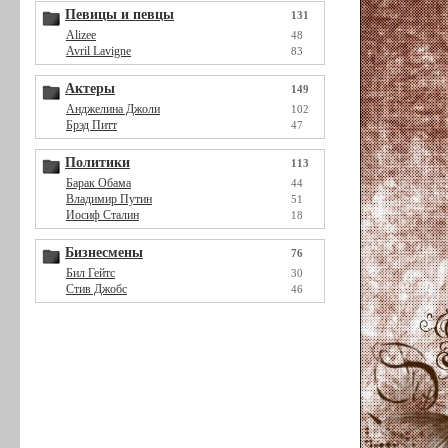
Певицы и певцы
131
Alizee
48
Avril Lavigne
83
Актеры
149
Анджелина Джоли
102
Брэд Питт
47
Политики
113
Барак Обама
44
Владимир Путин
51
Иосиф Сталин
18
Бизнесмены
76
Бил Гейтс
30
Стив Джобс
46