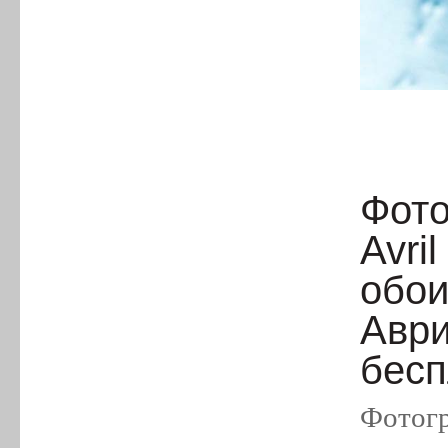
Фото
Avri
обои
Аври
бесп
Фотогр