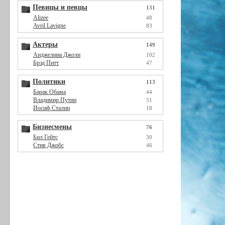
Певицы и певцы
131
Alizee
48
Avril Lavigne
83
Актеры
149
Анджелина Джоли
102
Брэд Питт
47
Политики
113
Барак Обама
44
Владимир Путин
51
Иосиф Сталин
18
Бизнесмены
76
Бил Гейтс
30
Стив Джобс
46